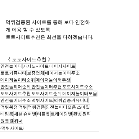
먹튀검증된 사이트를 통해 보다 안전하
게 이용 할 수 있도록 
토토사이트추천은 최선을 다하겠습니다.
《 토토사이트추천 》
안전놀이터
카지노사이트
메이저사이트
토토커뮤니티
보증업체
메이저놀이터주소
메이저놀이터순위
메이저놀이터추천
안전놀티어순위
안전놀이터추천
토토사이트주소
토토사이트추천
토토사이트순위
메이저놀이터모음
안전놀이터주소
먹튀사이트
먹튀검증커뮤니티
먹튀확정
먹튀
먹튀검증
안전놀이터모음 스마일
배팅룸
세븐
슈퍼벳
터틀벳
트레이딩벳
윈벳
원픽
원벳원
위너
[먹튀사이트]