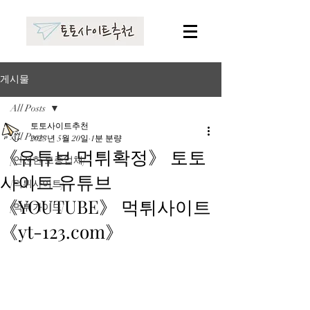
게시물
All Posts
토토사이트추천
All Posts
2023년 5월 20일
1분 분량
《유튜브 먹튀확정》 토토
[안전한 보증업체]
사이트 유튜브
[먹튀사이트]
《YOUTUBE》 먹튀사이트
[먹튀가이드]
《yt-123.com》