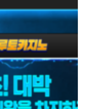
티 보너스 5% 최대 당첨금 무제한 카지노1.2% 슬롯
3% 콤프