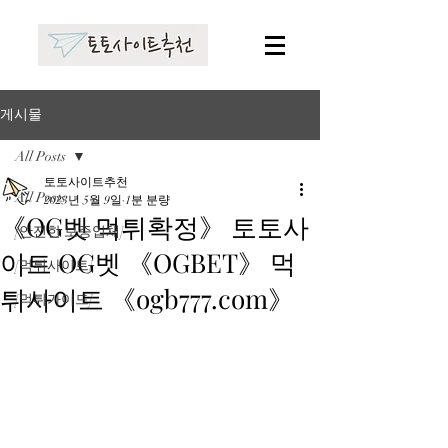
게시물
All Posts
토토사이트추천
All Posts
2023년 5월 9일
1분 분량
《OG벳 먹튀확정》 토토사
[안전한 보증업체]
이트 OG벳 《OGBET》 먹
[먹튀사이트]
튀사이트 《ogb777.com》
[먹튀가이드]