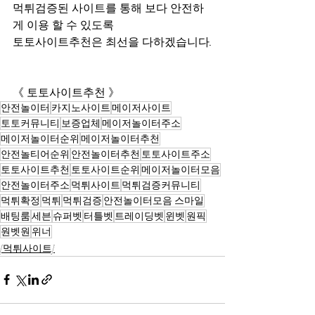
먹튀검증된 사이트를 통해 보다 안전하
게 이용 할 수 있도록 
토토사이트추천은 최선을 다하겠습니다.
《 토토사이트추천 》
안전놀이터
카지노사이트
메이저사이트
토토커뮤니티
보증업체
메이저놀이터주소
메이저놀이터순위
메이저놀이터추천
안전놀티어순위
안전놀이터추천
토토사이트주소
토토사이트추천
토토사이트순위
메이저놀이터모음
안전놀이터주소
먹튀사이트
먹튀검증커뮤니티
먹튀확정
먹튀
먹튀검증
안전놀이터모음 스마일
배팅룸
세븐
슈퍼벳
터틀벳
트레이딩벳
윈벳
원픽
원벳원
위너
[먹튀사이트]