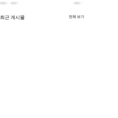
최근 게시물
전체 보기