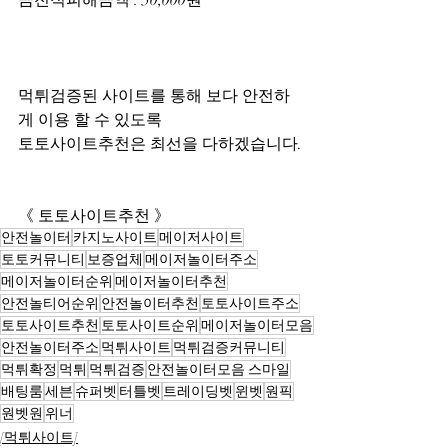
먹튀검증된 사이트를 통해 보다 안전하
게 이용 할 수 있도록 
토토사이트추천은 최선을 다하겠습니다.
《 토토사이트추천 》
안전놀이터
카지노사이트
메이저사이트
토토커뮤니티
보증업체
메이저놀이터주소
메이저놀이터순위
메이저놀이터추천
안전놀티어순위
안전놀이터추천
토토사이트주소
토토사이트추천
토토사이트순위
메이저놀이터모음
안전놀이터주소
먹튀사이트
먹튀검증커뮤니티
먹튀확정
먹튀
먹튀검증
안전놀이터모음 스마일
배팅룸
세븐
슈퍼벳
터틀벳
트레이딩벳
윈벳
원픽
원벳원
위너
[먹튀사이트]