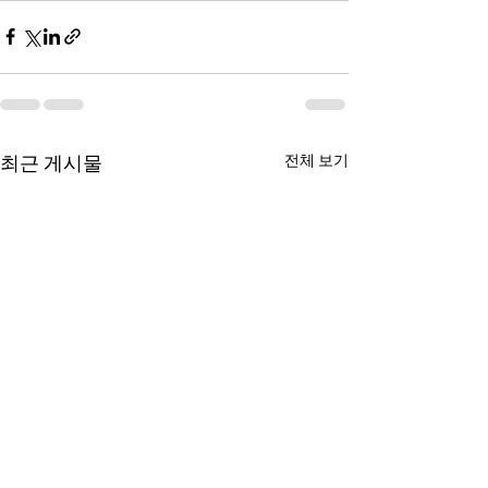
최근 게시물
전체 보기