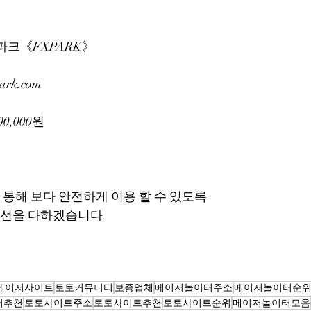
x파크《FXPARK》
rk.com
0,000원
통해 보다 안전하게 이용 할 수 있도록 
선을 다하겠습니다.
》
메이저사이트
토토커뮤니티
보증업체
메이저놀이터주소
메이저놀이터순
터추천
토토사이트주소
토토사이트추천
토토사이트순위
메이저놀이터모음