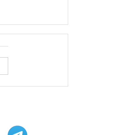
 먹튀확정》 토토사이트
렌 《JUL》 먹튀사이트
jul.com》