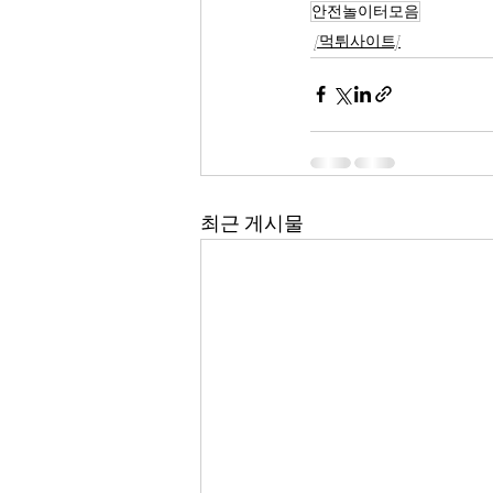
안전놀이터모음
[먹튀사이트]
최근 게시물