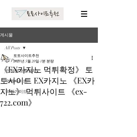
게시물
All Posts
토토사이트추천
All Posts
2023년 5월 20일
1분 분량
《EX카지노 먹튀확정》 토
[안전한 보증업체]
토사이트 EX카지노 《EX카
[먹튀사이트]
지노》 먹튀사이트 《ex-
[먹튀가이드]
722.com》