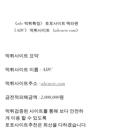
《ahc 먹튀확정》 토토사이트 맥라렌 
《AHC》 먹튀사이트 《ahcnew.com》
먹튀사이트 요약
먹튀사이트 이름 : AHC
먹튀사이트주소 : 
ahcnew.com
금전적피해금액 : 2,000,000원
먹튀검증된 사이트를 통해 보다 안전하
게 이용 할 수 있도록 
토토사이트추천은 최선을 다하겠습니다.