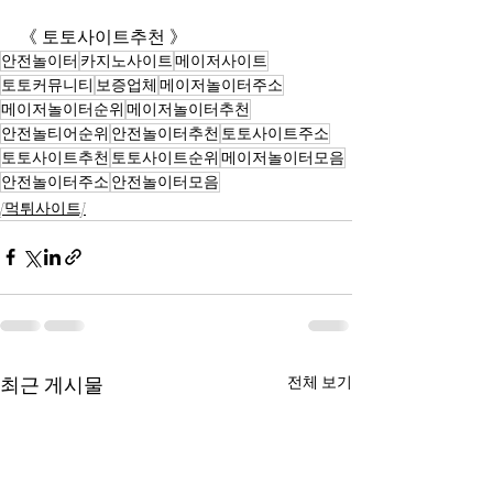
《 토토사이트추천 》
안전놀이터
카지노사이트
메이저사이트
토토커뮤니티
보증업체
메이저놀이터주소
메이저놀이터순위
메이저놀이터추천
안전놀티어순위
안전놀이터추천
토토사이트주소
토토사이트추천
토토사이트순위
메이저놀이터모음
안전놀이터주소
안전놀이터모음
[먹튀사이트]
최근 게시물
전체 보기