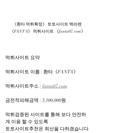
《환타 먹튀확정》 토토사이트 맥라렌 
《FANTA》 먹튀사이트 《fanta07.com》
먹튀사이트 요약
먹튀사이트 이름 : 환타《FANTA》
먹튀사이트주소 : 
fanta07.com
금전적피해금액 : 3,100,000원
먹튀검증된 사이트를 통해 보다 안전하
게 이용 할 수 있도록 
토토사이트추천은 최선을 다하겠습니다.