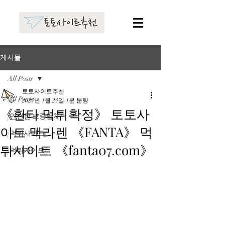
게시물
All Posts
토토사이트추천
All Posts
2024년 1월 24일
1분 분량
《환타 먹튀확정》 토토사
[안전한 보증업체]
이트 맥라렌 《FANTA》 먹
[먹튀사이트]
튀사이트 《fanta07.com》
[먹튀가이드]