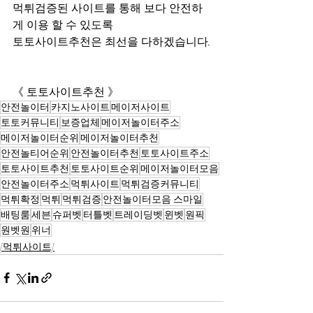
먹튀검증된 사이트를 통해 보다 안전하
게 이용 할 수 있도록 
토토사이트추천은 최선을 다하겠습니다.
《 토토사이트추천 》
안전놀이터
카지노사이트
메이저사이트
토토커뮤니티
보증업체
메이저놀이터주소
메이저놀이터순위
메이저놀이터추천
안전놀티어순위
안전놀이터추천
토토사이트주소
토토사이트추천
토토사이트순위
메이저놀이터모음
안전놀이터주소
먹튀사이트
먹튀검증커뮤니티
먹튀확정
먹튀
먹튀검증
안전놀이터모음 스마일
배팅룸
세븐
슈퍼벳
터틀벳
트레이딩벳
윈벳
원픽
원벳원
위너
[먹튀사이트]