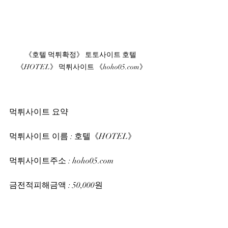
《호텔 먹튀확정》 토토사이트 호텔 
《HOTEL》 먹튀사이트 《hoho05.com》
먹튀사이트 요약
먹튀사이트 이름 : 호텔《HOTEL》
먹튀사이트주소 : hoho05.com
금전적피해금액 : 50,000원