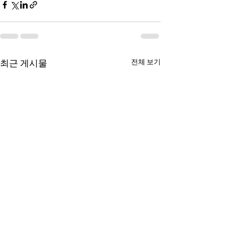
최근 게시물
전체 보기