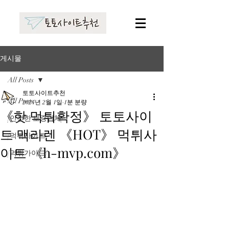
게시물
All Posts
토토사이트추천
All Posts
2024년 2월 1일
1분 분량
《핫 먹튀확정》 토토사이
[안전한 보증업체]
트 맥라렌 《HOT》 먹튀사
[먹튀사이트]
이트 《h-mvp.com》
[먹튀가이드]