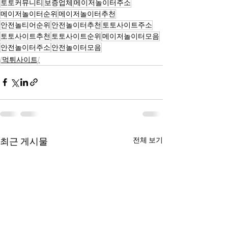
토토커뮤니티
보증업체
메이저놀이터주소
메이저놀이터순위
메이저놀이터추천
안전놀티어순위
안전놀이터추천
토토사이트주소
토토사이트추천
토토사이트순위
메이저놀이터모음
안전놀이터주소
안전놀이터모음
[먹튀사이트]
최근 게시물
전체 보기