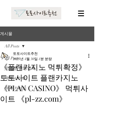
게시물
All Posts
토토사이트추천
All Posts
2023년 4월 30일
1분 분량
《플랜카지노 먹튀확정》
[안전한 보증업체]
토토사이트 플랜카지노
[먹튀사이트]
《PLAN CASINO》 먹튀사
[먹튀가이드]
이트 《pl-zz.com》