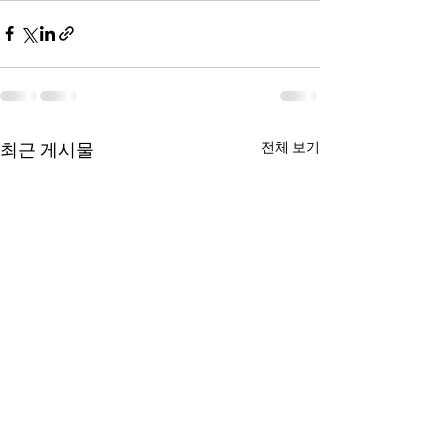
최근 게시물
전체 보기