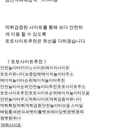
먹튀검증된 사이트를 통해 보다 안전하
게 이용 할 수 있도록 
토토사이트추천은 최선을 다하겠습니다.
《 토토사이트추천 》
안전놀이터
카지노사이트
메이저사이트
토토커뮤니티
보증업체
메이저놀이터주소
메이저놀이터순위
메이저놀이터추천
안전놀티어순위
안전놀이터추천
토토사이트주소
토토사이트추천
토토사이트순위
메이저놀이터모음
안전놀이터주소
먹튀사이트
먹튀검증커뮤니티
먹튀확정
먹튀
먹튀검증
안전놀이터모음 스마일
배팅룸
세븐
슈퍼벳
터틀벳
트레이딩벳
윈벳
원픽
원벳원
위너
[먹튀사이트]