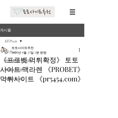
게시물
All Posts
토토사이트추천
All Posts
2024년 8월 13일
1분 분량
《프로벳 먹튀확정》 토토
[안전한 보증업체]
사이트 맥라렌 《PROBET》
[먹튀사이트]
먹튀사이트 《pr5454.com》
[먹튀가이드]