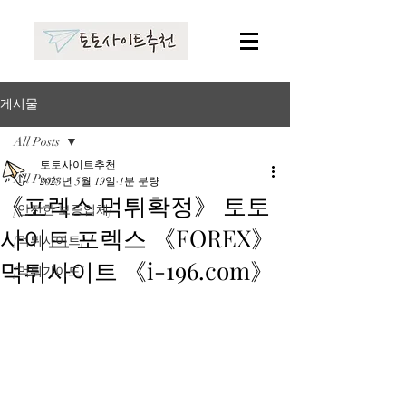
게시물
All Posts
토토사이트추천
All Posts
2023년 5월 19일
1분 분량
《포렉스 먹튀확정》 토토
[안전한 보증업체]
사이트 포렉스 《FOREX》
[먹튀사이트]
먹튀사이트 《i-196.com》
[먹튀가이드]