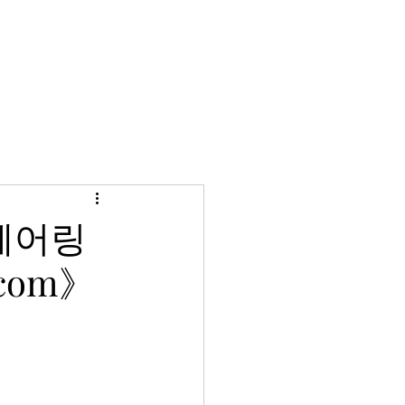
가이드
페어링
com》