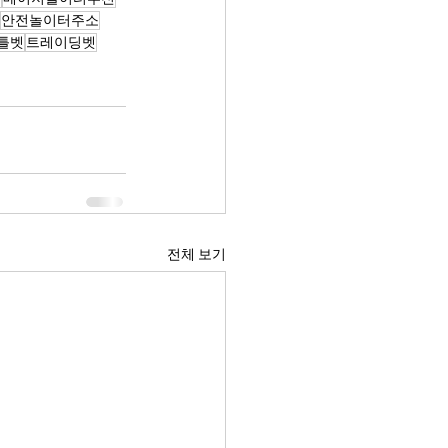
안전놀이터주소
틀벳
트레이딩벳
전체 보기