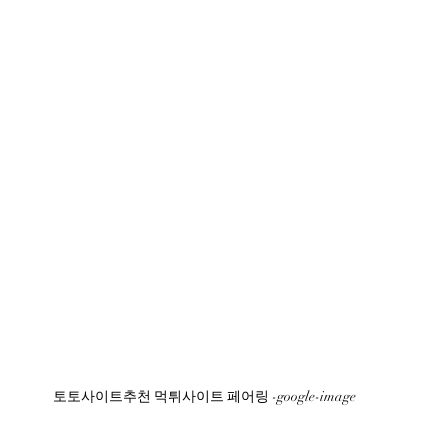
토토사이트추천 먹튀사이트 페어링 -google-image