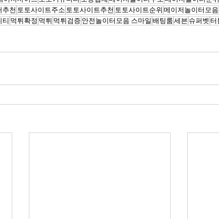
터추천
토토사이트주소
토토사이트추천
토토사이트순위
메이저놀이터모음
니티
먹튀확정
먹튀
먹튀검증
안전놀이터모음 스마일
배팅룸
세븐
슈퍼벳
터