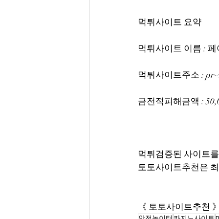
먹튀사이트 요약
먹튀사이트 이름 : 페
먹튀사이트주소 : pr-4
금전적피해금액 : 50,
먹튀검증된 사이트를 
토토사이트추천은 최
《 토토사이트추천 
안전놀이터
카지노사이트