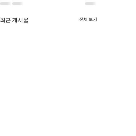
최근 게시물
전체 보기