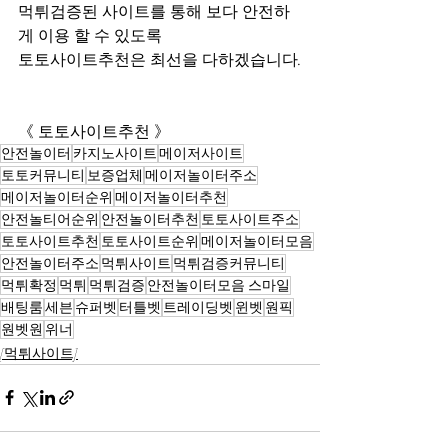
먹튀검증된 사이트를 통해 보다 안전하
게 이용 할 수 있도록 
토토사이트추천은 최선을 다하겠습니다.
《 토토사이트추천 》
안전놀이터
카지노사이트
메이저사이트
토토커뮤니티
보증업체
메이저놀이터주소
메이저놀이터순위
메이저놀이터추천
안전놀티어순위
안전놀이터추천
토토사이트주소
토토사이트추천
토토사이트순위
메이저놀이터모음
안전놀이터주소
먹튀사이트
먹튀검증커뮤니티
먹튀확정
먹튀
먹튀검증
안전놀이터모음 스마일
배팅룸
세븐
슈퍼벳
터틀벳
트레이딩벳
윈벳
원픽
원벳원
위너
[먹튀사이트]