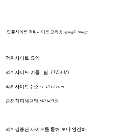
입플사이트 먹튀사이트 오쥐벳 -google-image
먹튀사이트 요약
먹튀사이트 이름 : 팀《TEAM》
먹튀사이트주소 : t-1234.com
금전적피해금액 :50,000원
먹튀검증된 사이트를 통해 보다 안전하