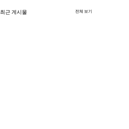
최근 게시물
전체 보기