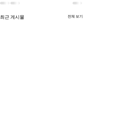
최근 게시물
전체 보기