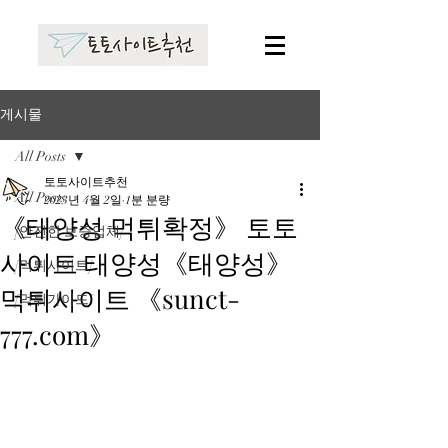
게시물
All Posts
토토사이트추천
All Posts
2023년 4월 2일
1분 분량
《태양성 먹튀확정》 토토
[안전한 보증업체]
사이트 태양성《태양성》
[먹튀사이트]
먹튀사이트 《sunct-
[먹튀가이드]
777.com》