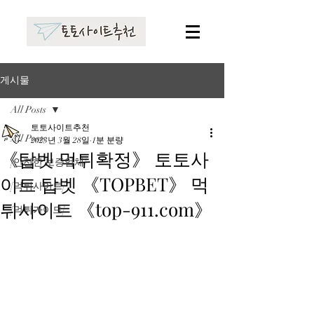
게시물
All Posts
토토사이트추천
All Posts
2023년 3월 28일
1분 분량
《탑벳 먹튀확정》 토토사
[안전한 보증업체]
이트 탑벳 《TOPBET》 먹
[먹튀사이트]
튀사이트 《top-911.com》
[먹튀가이드]