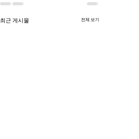
최근 게시물
전체 보기