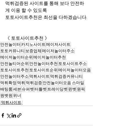
먹튀검증된 사이트를 통해 보다 안전하
게 이용 할 수 있도록 
토토사이트추천은 최선을 다하겠습니다.
《 토토사이트추천 》
안전놀이터
카지노사이트
메이저사이트
토토커뮤니티
보증업체
메이저놀이터주소
메이저놀이터순위
메이저놀이터추천
안전놀티어순위
안전놀이터추천
토토사이트주소
토토사이트추천
토토사이트순위
메이저놀이터모음
안전놀이터주소
먹튀사이트
먹튀검증커뮤니티
먹튀확정
먹튀
먹튀검증
안전놀이터모음 스마일
배팅룸
세븐
슈퍼벳
터틀벳
트레이딩벳
윈벳
원픽
원벳원
위너
[먹튀사이트]