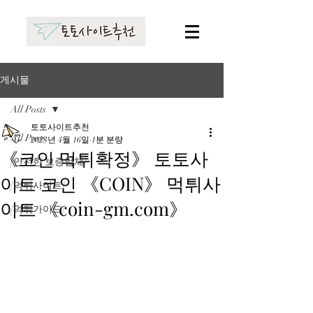
게시물
All Posts
토토사이트추천
All Posts
2023년 4월 16일
1분 분량
《코인 먹튀확정》 토토사
[안전한 보증업체]
이트 코인 《COIN》 먹튀사
[먹튀사이트]
이트 《coin-gm.com》
[먹튀가이드]