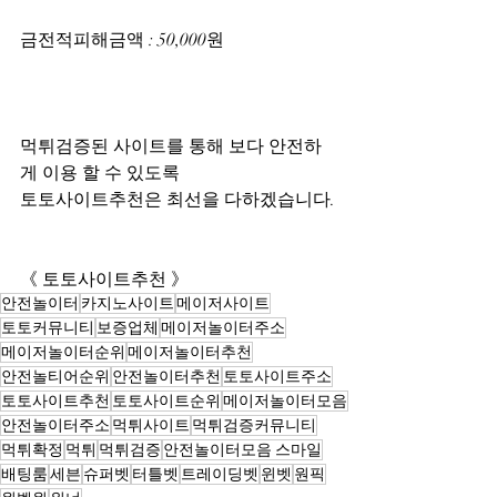
금전적피해금액 : 50,000원
먹튀검증된 사이트를 통해 보다 안전하
게 이용 할 수 있도록 
토토사이트추천은 최선을 다하겠습니다.
《 토토사이트추천 》
안전놀이터
카지노사이트
메이저사이트
토토커뮤니티
보증업체
메이저놀이터주소
메이저놀이터순위
메이저놀이터추천
안전놀티어순위
안전놀이터추천
토토사이트주소
토토사이트추천
토토사이트순위
메이저놀이터모음
안전놀이터주소
먹튀사이트
먹튀검증커뮤니티
먹튀확정
먹튀
먹튀검증
안전놀이터모음 스마일
배팅룸
세븐
슈퍼벳
터틀벳
트레이딩벳
윈벳
원픽