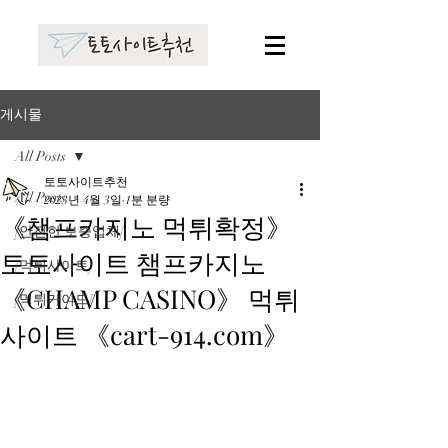
게시물
All Posts
토토사이트추천
All Posts
2023년 4월 3일
1분 분량
《챔프카지노 먹튀확정》
[안전한 보증업체]
토토사이트 챔프카지노
[먹튀사이트]
《CHAMP CASINO》 먹튀
[먹튀가이드]
사이트 《cart-914.com》