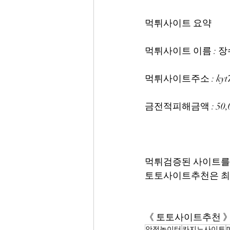
먹튀사이트 요약
먹튀사이트 이름 : 
먹튀사이트주소 : kyt77
금전적피해금액 : 50,
먹튀검증된 사이트를 
토토사이트추천은 최
《 토토사이트추천 
안전놀이터
카지노사이트