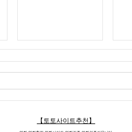
《클라우스 먹튀확정》 토토
《줄
사이트 맥라렌 《KLAUS》 먹
맥라
튀사이트 《y3kda.com》
《79
【토토사이트추천】