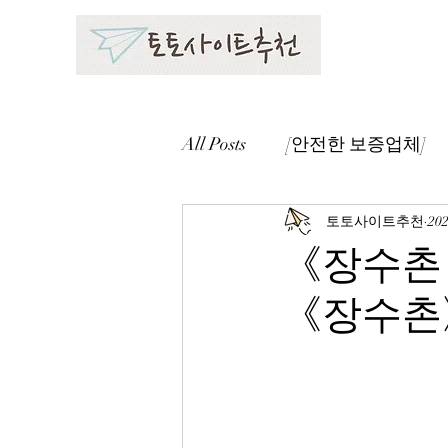
All Posts
[안전한 보증업체]
토토사이트추천
20
《장수촌
《장수촌》