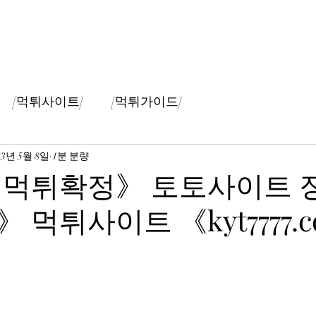
토토사이트추천
안전한 보증업체
먹튀
[먹튀사이트]
[먹튀가이드]
23년 5월 8일
1분 분량
 먹튀확정》 토토사이트 
 먹튀사이트 《kyt7777.