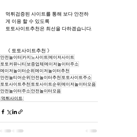
먹튀검증된 사이트를 통해 보다 안전하
게 이용 할 수 있도록 
토토사이트추천은 최선을 다하겠습니다.
《 토토사이트추천 》
안전놀이터
카지노사이트
메이저사이트
토토커뮤니티
보증업체
메이저놀이터주소
메이저놀이터순위
메이저놀이터추천
안전놀티어순위
안전놀이터추천
토토사이트주소
토토사이트추천
토토사이트순위
메이저놀이터모음
안전놀이터주소
안전놀이터모음
[먹튀사이트]