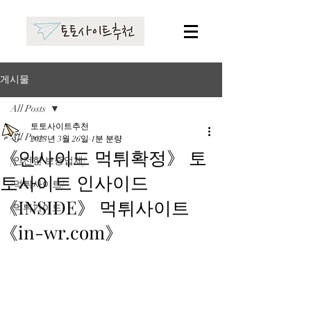
게시물
All Posts
토토사이트추천
All Posts
2023년 3월 26일
1분 분량
《인사이드 먹튀확정》 토
[안전한 보증업체]
토사이트 인사이드
[먹튀사이트]
《INSIDE》 먹튀사이트
[먹튀가이드]
《in-wr.com》