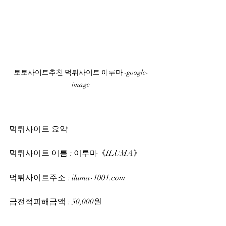
토토사이트추천 먹튀사이트 이루마 -google-
image
먹튀사이트 요약
먹튀사이트 이름 : 이루마《ILUMA》
먹튀사이트주소 : iluma-1001.com
금전적피해금액 : 50,000원