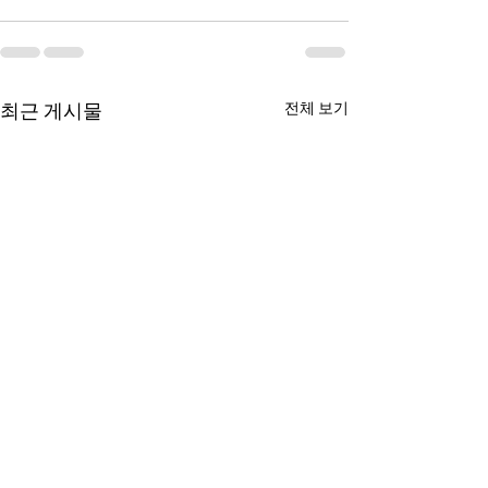
최근 게시물
전체 보기