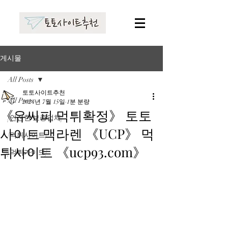
게시물
All Posts
토토사이트추천
All Posts
2024년 7월 15일
1분 분량
《유씨피 먹튀확정》 토토
[안전한 보증업체]
사이트 맥라렌 《UCP》 먹
[먹튀사이트]
튀사이트 《ucp93.com》
[먹튀가이드]