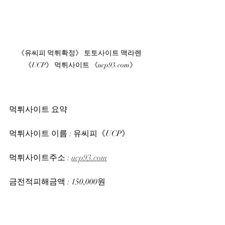
《유씨피 먹튀확정》 토토사이트 맥라렌 
《UCP》 먹튀사이트 《ucp93.com》
먹튀사이트 요약
먹튀사이트 이름 : 유씨피《UCP》
먹튀사이트주소 : 
ucp93.com
금전적피해금액 : 150,000원