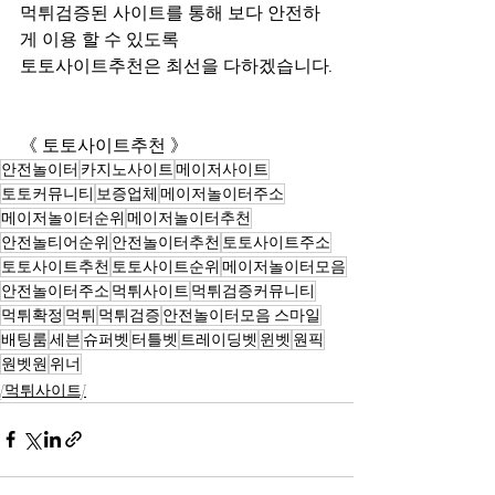
먹튀검증된 사이트를 통해 보다 안전하
게 이용 할 수 있도록 
토토사이트추천은 최선을 다하겠습니다.
《 토토사이트추천 》
안전놀이터
카지노사이트
메이저사이트
토토커뮤니티
보증업체
메이저놀이터주소
메이저놀이터순위
메이저놀이터추천
안전놀티어순위
안전놀이터추천
토토사이트주소
토토사이트추천
토토사이트순위
메이저놀이터모음
안전놀이터주소
먹튀사이트
먹튀검증커뮤니티
먹튀확정
먹튀
먹튀검증
안전놀이터모음 스마일
배팅룸
세븐
슈퍼벳
터틀벳
트레이딩벳
윈벳
원픽
원벳원
위너
[먹튀사이트]