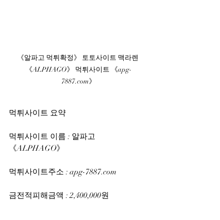
《알파고 먹튀확정》 토토사이트 맥라렌 
《ALPHAGO》 먹튀사이트 《apg-
7887.com》
먹튀사이트 요약
먹튀사이트 이름 : 알파고
《ALPHAGO》
먹튀사이트주소 : apg-7887.com
금전적피해금액 : 2,400,000원