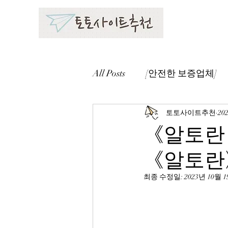
All Posts
[안전한 보증업체]
토토사이트추천
20
《알토란
《알토란》
최종 수정일:
2023년 10월 