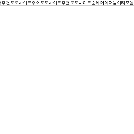
터추천
토토사이트주소
토토사이트추천
토토사이트순위
메이저놀이터모음