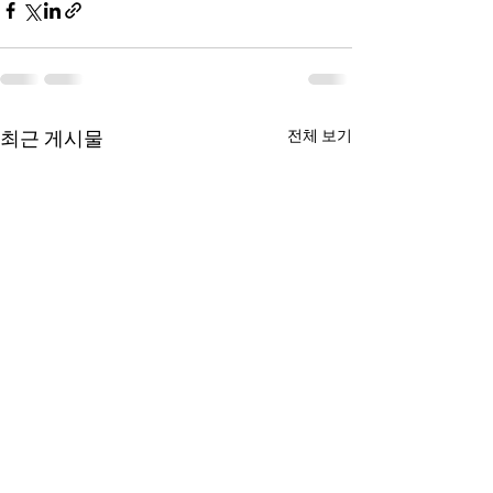
최근 게시물
전체 보기