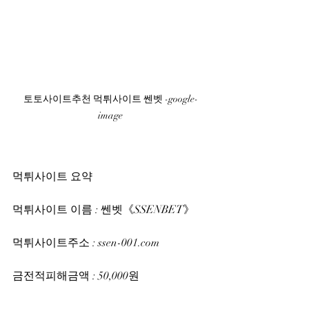
토토사이트추천 먹튀사이트 쎈벳 -google-
image
먹튀사이트 요약
먹튀사이트 이름 : 쎈벳《SSENBET》
먹튀사이트주소 : ssen-001.com
금전적피해금액 : 50,000원