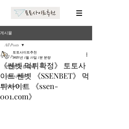
게시물
All Posts
토토사이트추천
All Posts
2023년 4월 10일
1분 분량
《쎈벳 먹튀확정》 토토사
[안전한 보증업체]
이트 쎈벳 《SSENBET》 먹
[먹튀사이트]
튀사이트 《ssen-
[먹튀가이드]
001.com》