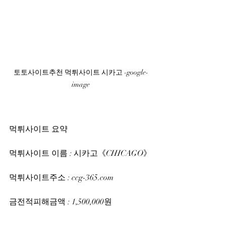
토토사이트추천 먹튀사이트 시카고 -google-
image
먹튀사이트 요약
먹튀사이트 이름 : 시카고《CHICAGO》
먹튀사이트주소 : ccg-365.com
금전적피해금액 : 1,500,000원