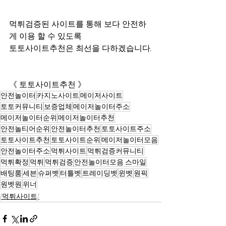
먹튀검증된 사이트를 통해 보다 안전하
게 이용 할 수 있도록 
토토사이트추천은 최선을 다하겠습니다.
《 토토사이트추천 》
안전놀이터
카지노사이트
메이저사이트
토토커뮤니티
보증업체
메이저놀이터주소
메이저놀이터순위
메이저놀이터추천
안전놀티어순위
안전놀이터추천
토토사이트주소
토토사이트추천
토토사이트순위
메이저놀이터모음
안전놀이터주소
먹튀사이트
먹튀검증커뮤니티
먹튀확정
먹튀
먹튀검증
안전놀이터모음 스마일
배팅룸
세븐
슈퍼벳
터틀벳
트레이딩벳
윈벳
원픽
원벳원
위너
[먹튀사이트]