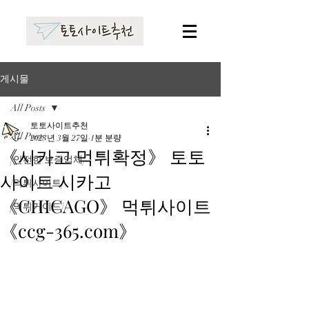
게시물
All Posts
토토사이트추천
All Posts
2023년 3월 27일
1분 분량
《시카고 먹튀확정》 토토
[안전한 보증업체]
사이트 시카고
[먹튀사이트]
《CHICAGO》 먹튀사이트
[먹튀가이드]
《ccg-365.com》