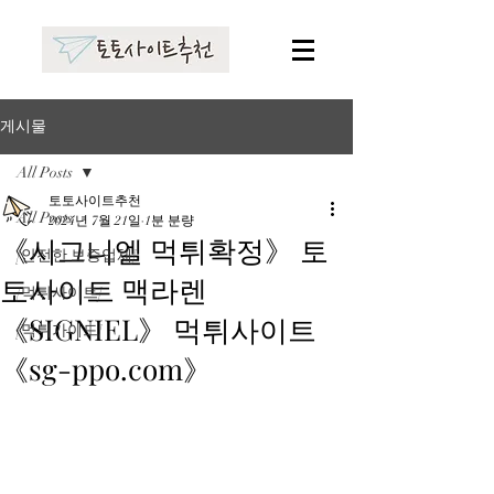
게시물
All Posts
토토사이트추천
All Posts
2024년 7월 21일
1분 분량
《시그니엘 먹튀확정》 토
[안전한 보증업체]
토사이트 맥라렌
[먹튀사이트]
《SIGNIEL》 먹튀사이트
[먹튀가이드]
《sg-ppo.com》