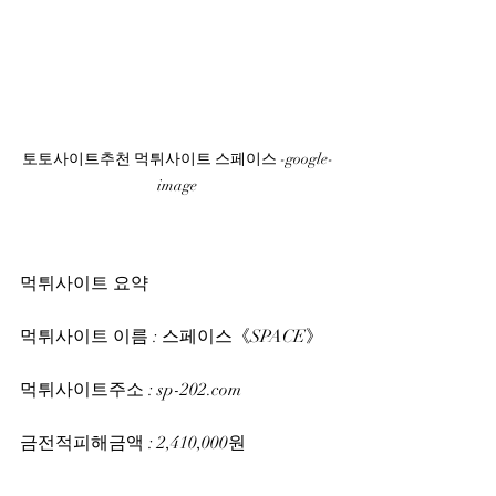
토토사이트추천 먹튀사이트 스페이스 -google-
image
먹튀사이트 요약
먹튀사이트 이름 : 스페이스《SPACE》
먹튀사이트주소 : sp-202.com
금전적피해금액 : 2,410,000원