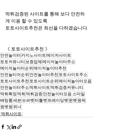
먹튀검증된 사이트를 통해 보다 안전하
게 이용 할 수 있도록 
토토사이트추천은 최선을 다하겠습니다.
《 토토사이트추천 》
안전놀이터
카지노사이트
메이저사이트
토토커뮤니티
보증업체
메이저놀이터주소
메이저놀이터순위
메이저놀이터추천
안전놀티어순위
안전놀이터추천
토토사이트주소
토토사이트추천
토토사이트순위
메이저놀이터모음
안전놀이터주소
먹튀사이트
먹튀검증커뮤니티
먹튀확정
먹튀
먹튀검증
안전놀이터모음 스마일
배팅룸
세븐
슈퍼벳
터틀벳
트레이딩벳
윈벳
원픽
원벳원
위너
[먹튀사이트]