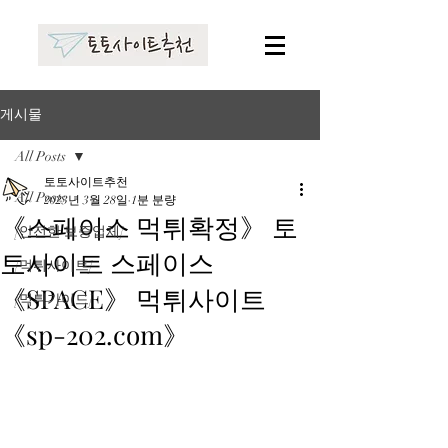
게시물
All Posts
토토사이트추천
All Posts
2023년 3월 28일
1분 분량
《스페이스 먹튀확정》 토
[안전한 보증업체]
토사이트 스페이스
[먹튀사이트]
《SPACE》 먹튀사이트
[먹튀가이드]
《sp-202.com》