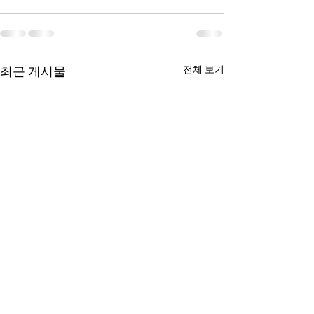
최근 게시물
전체 보기