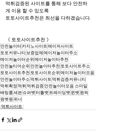
먹튀검증된 사이트를 통해 보다 안전하
게 이용 할 수 있도록 
토토사이트추천은 최선을 다하겠습니다.
《 토토사이트추천 》
안전놀이터
카지노사이트
메이저사이트
토토커뮤니티
보증업체
메이저놀이터주소
메이저놀이터순위
메이저놀이터추천
안전놀티어순위
안전놀이터추천
토토사이트주소
토토사이트추천
토토사이트순위
메이저놀이터모음
안전놀이터주소
먹튀사이트
먹튀검증커뮤니티
먹튀확정
먹튀
먹튀검증
안전놀이터모음 스마일
배팅룸
세븐
슈퍼벳
터틀벳
트레이딩벳
윈벳
원픽
원벳원
위너
[먹튀사이트]