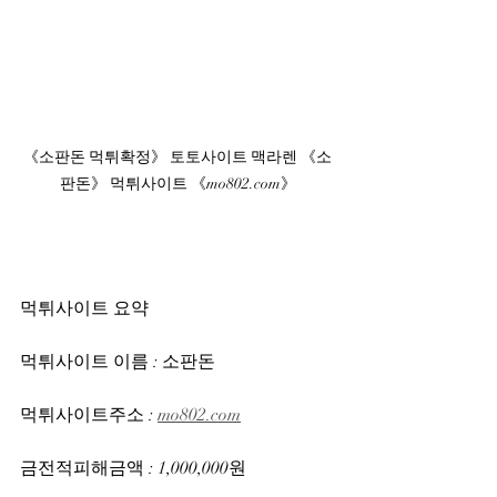
《소판돈 먹튀확정》 토토사이트 맥라렌 《소
판돈》 먹튀사이트 《mo802.com》
먹튀사이트 요약
먹튀사이트 이름 : 소판돈
먹튀사이트주소 : 
mo802.com
금전적피해금액 : 1,000,000원