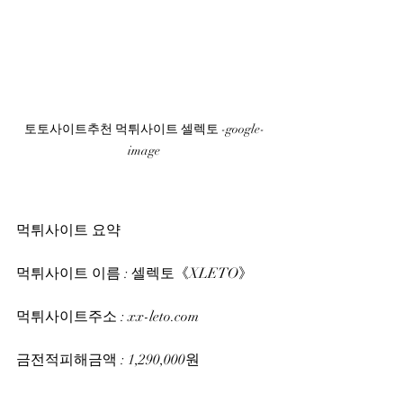
토토사이트추천 먹튀사이트 셀렉토 -google-
image
먹튀사이트 요약
먹튀사이트 이름 : 셀렉토《XLETO》
먹튀사이트주소 : xx-leto.com
금전적피해금액 : 1,290,000원