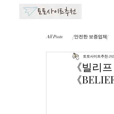
All Posts
[안전한 보증업체]
토토사이트추천
20
《빌리프
《BELIE