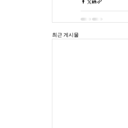
최근 게시물