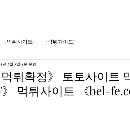
토토사이트추천
안전한 보증업체
먹튀
[먹튀사이트]
[먹튀가이드]
24년 1월 3일
1분 분량
 먹튀확정》 토토사이트 
F》 먹튀사이트 《bel-fe.