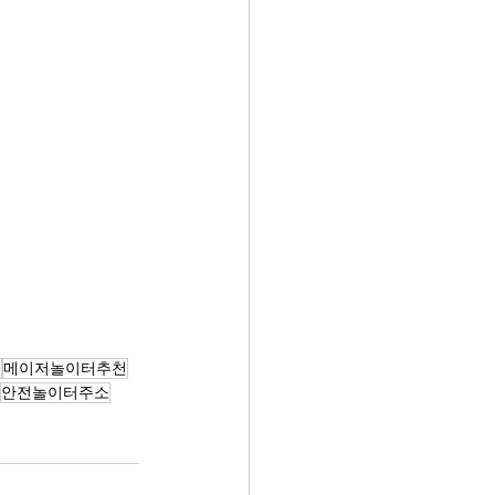
위
메이저놀이터추천
안전놀이터주소