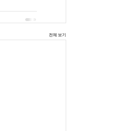
전체 보기