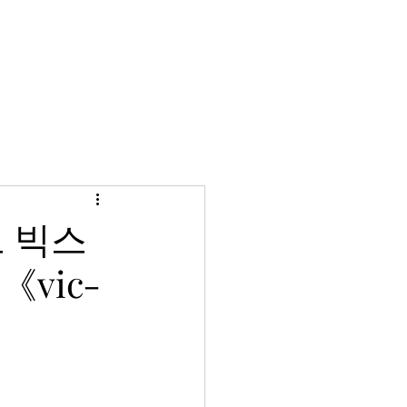
가이드
 빅스
《vic-