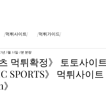
토토사이트추천
안전한 보증업체
먹튀
[먹튀사이트]
[먹튀가이드]
23년 5월 14일
1분 분량
츠 먹튀확정》 토토사이트
C SPORTS》 먹튀사이트 
om》