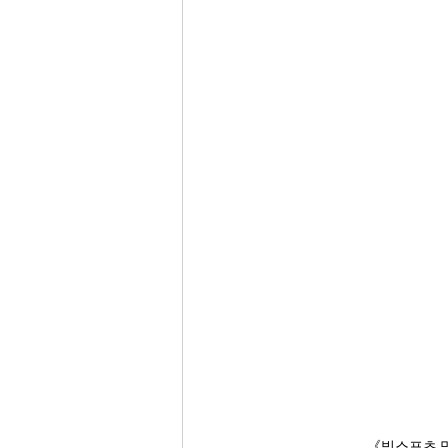
《빅스포츠 먹튀