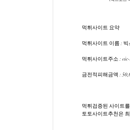
먹튀사이트 요약
먹튀사이트 이름 : 빅
먹튀사이트주소 : vic-sp
금전적피해금액 : 50,
먹튀검증된 사이트를 
토토사이트추천은 최