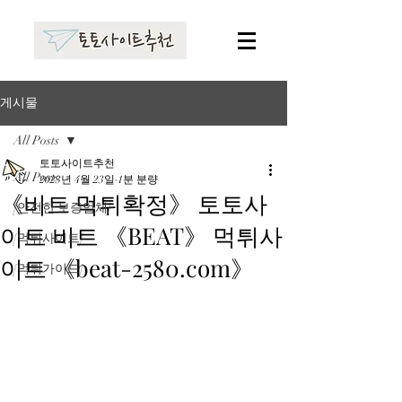
게시물
All Posts
토토사이트추천
All Posts
2023년 4월 23일
1분 분량
《비트 먹튀확정》 토토사
[안전한 보증업체]
이트 비트 《BEAT》 먹튀사
[먹튀사이트]
이트 《beat-2580.com》
[먹튀가이드]