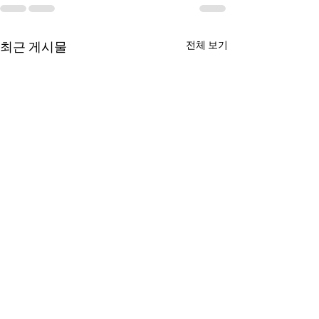
최근 게시물
전체 보기