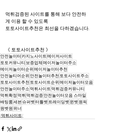
먹튀검증된 사이트를 통해 보다 안전하
게 이용 할 수 있도록 
토토사이트추천은 최선을 다하겠습니다.
《 토토사이트추천 》
안전놀이터
카지노사이트
메이저사이트
토토커뮤니티
보증업체
메이저놀이터주소
메이저놀이터순위
메이저놀이터추천
안전놀티어순위
안전놀이터추천
토토사이트주소
토토사이트추천
토토사이트순위
메이저놀이터모음
안전놀이터주소
먹튀사이트
먹튀검증커뮤니티
먹튀확정
먹튀
먹튀검증
안전놀이터모음 스마일
배팅룸
세븐
슈퍼벳
터틀벳
트레이딩벳
윈벳
원픽
원벳원
위너
[먹튀사이트]