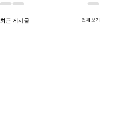
최근 게시물
전체 보기