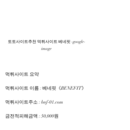
토토사이트추천 먹튀사이트 베네핏 -google-
image
먹튀사이트 요약
먹튀사이트 이름 : 베네핏《BENEFIT》
먹튀사이트주소 : bnf-01.com
금전적피해금액 : 50,000원