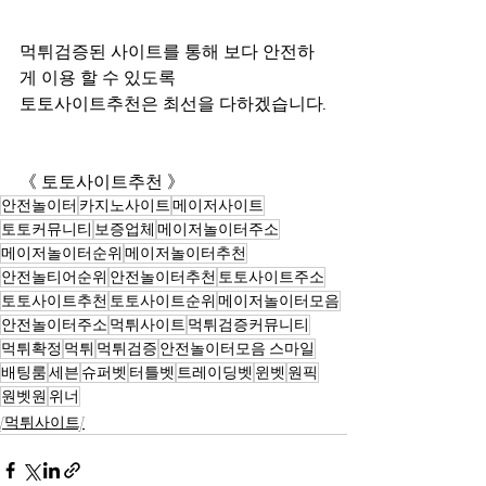
먹튀검증된 사이트를 통해 보다 안전하
게 이용 할 수 있도록 
토토사이트추천은 최선을 다하겠습니다.
《 토토사이트추천 》
안전놀이터
카지노사이트
메이저사이트
토토커뮤니티
보증업체
메이저놀이터주소
메이저놀이터순위
메이저놀이터추천
안전놀티어순위
안전놀이터추천
토토사이트주소
토토사이트추천
토토사이트순위
메이저놀이터모음
안전놀이터주소
먹튀사이트
먹튀검증커뮤니티
먹튀확정
먹튀
먹튀검증
안전놀이터모음 스마일
배팅룸
세븐
슈퍼벳
터틀벳
트레이딩벳
윈벳
원픽
원벳원
위너
[먹튀사이트]