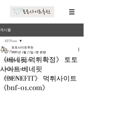
게시물
All Posts
토토사이트추천
All Posts
2023년 4월 23일
1분 분량
《베네핏 먹튀확정》 토토
[안전한 보증업체]
사이트 베네핏
[먹튀사이트]
《BENEFIT》 먹튀사이트
[먹튀가이드]
《bnf-01.com》