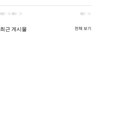
최근 게시물
전체 보기