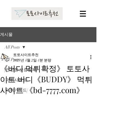
게시물
All Posts
토토사이트추천
All Posts
2023년 4월 2일
1분 분량
《버디 먹튀확정》 토토사
[안전한 보증업체]
이트 버디《BUDDY》 먹튀
[먹튀사이트]
사이트 《bd-7777.com》
[먹튀가이드]