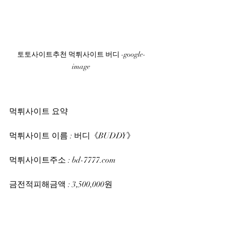
토토사이트추천 먹튀사이트 버디 -google-
image
먹튀사이트 요약
먹튀사이트 이름 : 버디《BUDDY》
먹튀사이트주소 : bd-7777.com
금전적피해금액 : 3,500,000원