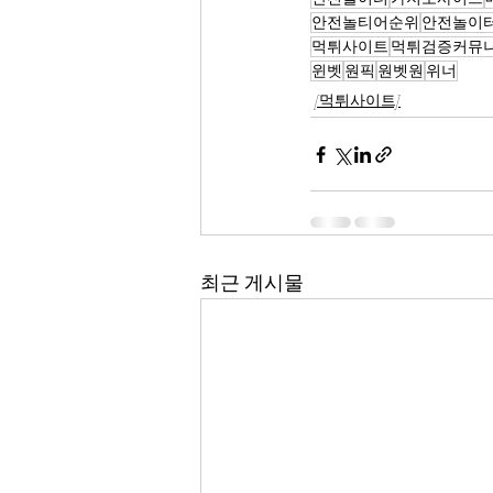
안전놀티어순위
안전놀이
먹튀사이트
먹튀검증커뮤
윈벳
원픽
원벳원
위너
[먹튀사이트]
최근 게시물