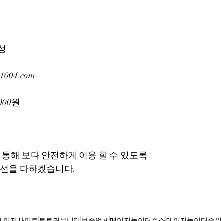
성
004.com
000원
통해 보다 안전하게 이용 할 수 있도록 
선을 다하겠습니다.
》
메이저사이트
토토커뮤니티
보증업체
메이저놀이터주소
메이저놀이터순