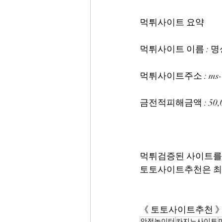
먹튀사이트 요약
먹튀사이트 이름 : 명
먹튀사이트주소 : ms-1
금전적피해금액 : 50,
먹튀검증된 사이트를 
토토사이트추천은 최
《 토토사이트추천 
안전놀이터
카지노사이트