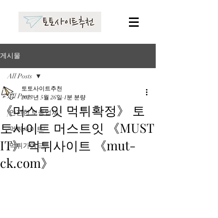
게시물
All Posts
토토사이트추천
All Posts
2023년 5월 26일
1분 분량
《머스트잇 먹튀확정》 토
[안전한 보증업체]
토사이트 머스트잇 《MUST
[먹튀사이트]
IT》 먹튀사이트 《mut-
[먹튀가이드]
ck.com》