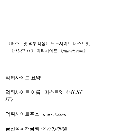
《머스트잇 먹튀확정》 토토사이트 머스트잇 
《MUST IT》 먹튀사이트 《mut-ck.com》
먹튀사이트 요약
먹튀사이트 이름 : 머스트잇《MUST 
IT》
먹튀사이트주소 : mut-ck.com
금전적피해금액 : 2,770,000원