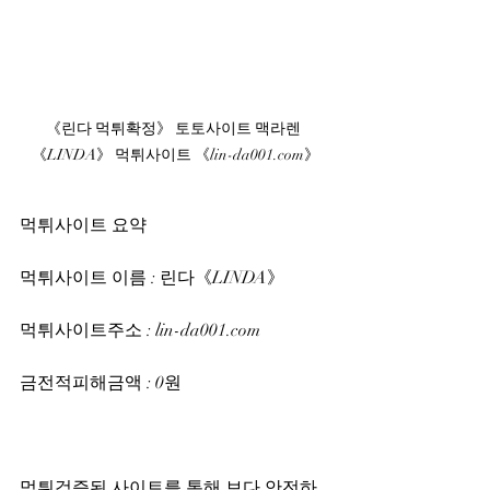
《린다 먹튀확정》 토토사이트 맥라렌 
《LINDA》 먹튀사이트 《lin-da001.com》
먹튀사이트 요약
먹튀사이트 이름 : 린다《LINDA》
먹튀사이트주소 : lin-da001.com
금전적피해금액 : 0원
먹튀검증된 사이트를 통해 보다 안전하